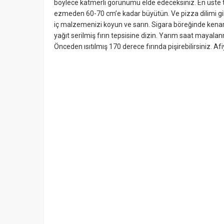
böylece katmerli görünümü elde edeceksiniz. En üste
ezmeden 60-70 cm’e kadar büyütün. Ve pizza dilimi gibi
iç malzemenizi koyun ve sarın. Sigara böreğinde kenar
yağıt serilmiş fırın tepsisine dizin. Yarım saat mayala
Önceden ısıtılmış 170 derece fırında pişirebilirsiniz. Af