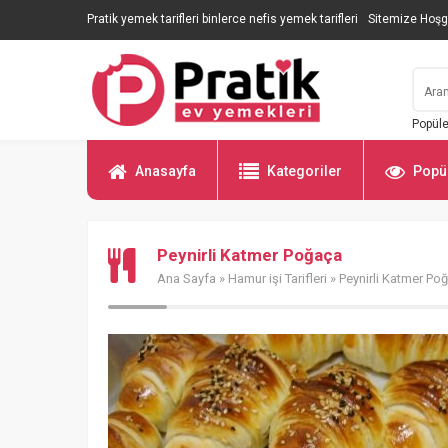
Pratik yemek tarifleri binlerce nefis yemek tarifleri
Sitemize Hoşg
Popüle
Anasayfa
Kategoriler
Popül
Peynirli Katmer Poğaça
Ana Sayfa
»
Hamur işi Tarifleri
» Peynirli Katmer Po