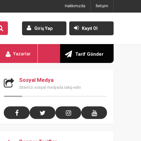
Hakkımızda
İletişim
Giriş Yap
Kayıt Ol
Yazarlar
Tarif Gönder
Sosyal Medya
Sitemizi sosyal medyada takip edin