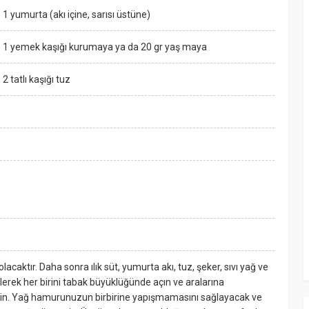
1 yumurta (akı içine, sarısı üstüne)
1 yemek kaşığı kurumaya ya da 20 gr yaş maya
2 tatlı kaşığı tuz
olacaktır. Daha sonra ılık süt, yumurta akı, tuz, şeker, sıvı yağ ve
rek her birini tabak büyüklüğünde açın ve aralarına
izin. Yağ hamurunuzun birbirine yapışmamasını sağlayacak ve