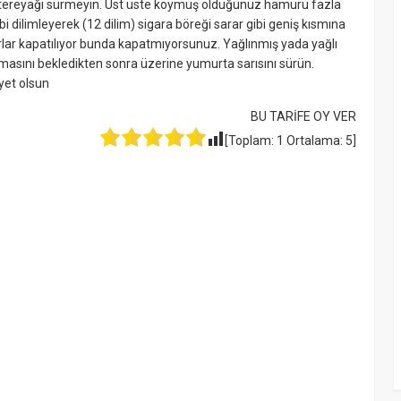
 tereyağı sürmeyin. Üst üste koymuş olduğunuz hamuru fazla
 dilimleyerek (12 dilim) sigara böreği sarar gibi geniş kısmına
lar kapatılıyor bunda kapatmıyorsunuz. Yağlınmış yada yağlı
nmasını bekledikten sonra üzerine yumurta sarısını sürün.
iyet olsun
BU TARİFE OY VER
[Toplam:
1
Ortalama:
5
]