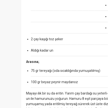
2 çay kaşığı toz şeker
Aldığı kadar un
Arasına;
75 gr tereyağı (oda sıcaklığında yumuşatılmış)
100 gr beyaz peynir maydanoz
Mayayı ılık bir su da eritin. Yarım çay bardağı su yeterli 
un ile hamurunuzu yoğurun. Hamuru 8 eşit parçaya böle
yumuşamış yada eritilmiş tereyağ sürerek üst üste d