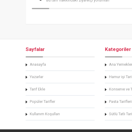
Bu tarif hakkındaki ziyaretçi yorumları
Sayfalar
Kategoriler
Anasayfa
Ana Yemekle
Yazarlar
Hamur işi Tari
Tarif Ekle
Konserve ve Tu
Popüler Tarifler
Pasta Tarifleri
Kullanım Koşulları
Sütlü Tatlı Tari