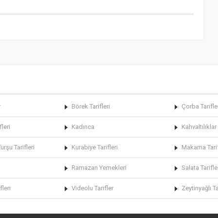
r
Börek Tarifleri
Çorba Tarifle
fleri
Kadınca
Kahvaltılıklar
rşu Tarifleri
Kurabiye Tarifleri
Makarna Tarif
Ramazan Yemekleri
Salata Tarifle
fleri
Videolu Tarifler
Zeytinyağlı Ta