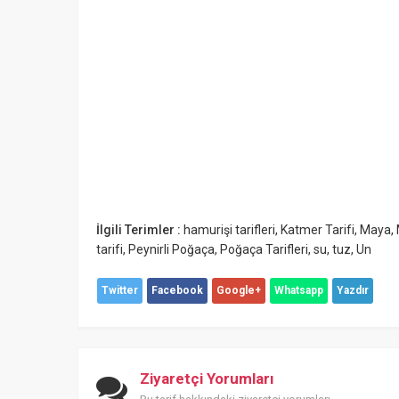
İlgili Terimler :
hamurişi tarifleri
,
Katmer Tarifi
,
Maya
,
tarifi
,
Peynirli Poğaça
,
Poğaça Tarifleri
,
su
,
tuz
,
Un
Twitter
Facebook
Google+
Whatsapp
Yazdır
Ziyaretçi Yorumları