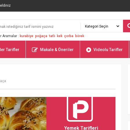
eldiniz
r Aramalar :
kurabiye
poğaça
tatlı
kek
çorba
börek
er Tarifler
Makale & Öneriler
Videolu Tarifler
ğaça
Yemek Tarifleri