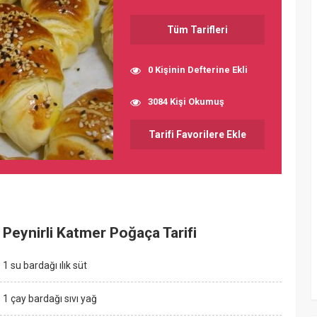
Tüm Tarifleri
0 Kişinin Defterine Ekli
3084 Kişi Okumuş
Tarifi Favorilere Ekle
Peynirli Katmer Poğaça Tarifi
1 su bardağı ılık süt
1 çay bardağı sıvı yağ