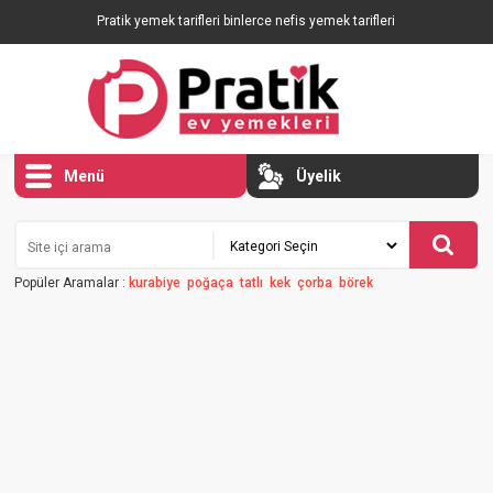
Pratik yemek tarifleri binlerce nefis yemek tarifleri
Menü
Üyelik
Popüler Aramalar :
kurabiye
poğaça
tatlı
kek
çorba
börek