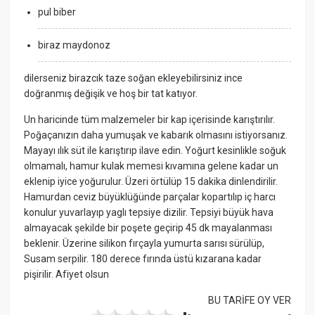
pul biber
biraz maydonoz
dilerseniz birazcık taze soğan ekleyebilirsiniz ince
doğranmış değişik ve hoş bir tat katıyor.
Un haricinde tüm malzemeler bir kap içerisinde karıştırılır.
Poğaçanızın daha yumuşak ve kabarık olmasını istiyorsanız.
Mayayı ılık süt ile karıştırıp ilave edin. Yoğurt kesinlikle soğuk
olmamalı, hamur kulak memesi kıvamına gelene kadar un
eklenip iyice yoğurulur. Üzeri örtülüp 15 dakika dinlendirilir.
Hamurdan ceviz büyüklüğünde parçalar kopartılıp iç harcı
konulur yuvarlayıp yaglı tepsiye dizilir. Tepsiyi büyük hava
almayacak şekilde bir poşete geçirip 45 dk mayalanması
beklenir. Üzerine silikon fırçayla yumurta sarısı sürülüp,
Susam serpilir. 180 derece fırında üstü kızarana kadar
pişirilir. Afiyet olsun
BU TARİFE OY VER