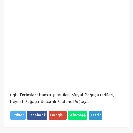
İlgili Terimler :
hamurişi tarifleri
,
Mayalı Poğaça tarifleri
,
Peynirli Poğaça
,
Susamlı Pastane Poğaçası
Twitter
Facebook
Google+
Whatsapp
Yazdır