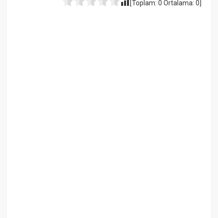
[Toplam:
0
Ortalama:
0
]