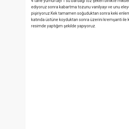
4 tane yumurtayı 1 su bardagı toz şekeri birlikte mikse
ediyoruz sonra kabartma tozunu vanilyayı ve unu eley
pişiriyoruz.Kek tamamen soğuduktan sonra keki enlemes
katında üstüne koyduktan sonra üzerini kremşanti ile 
resimde yaptığım şekilde yapıyoruz.