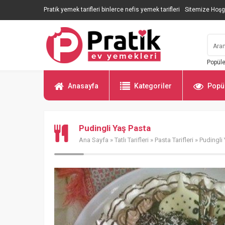
Pratik yemek tarifleri binlerce nefis yemek tarifleri
Sitemize Hoşg
Popüle
Anasayfa
Kategoriler
Popül
Pudingli Yaş Pasta
Ana Sayfa
»
Tatlı Tarifleri
»
Pasta Tarifleri
» Pudingli