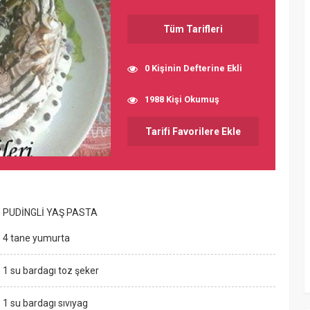
Tüm Tarifleri
0 Kişinin Defterine Ekli
1988 Kişi Okumuş
Tarifi Favorilere Ekle
PUDİNGLİ YAŞ PASTA
4 tane yumurta
1 su bardagı toz şeker
1 su bardagı sıvıyag