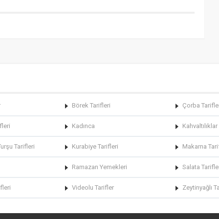
r
Börek Tarifleri
Çorba Tarifle
fleri
Kadınca
Kahvaltılıklar
rşu Tarifleri
Kurabiye Tarifleri
Makarna Tarif
Ramazan Yemekleri
Salata Tarifle
fleri
Videolu Tarifler
Zeytinyağlı Ta