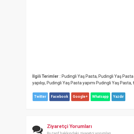
İlgili Terimler :
Pudingli Yaş Pasta
,
Pudingli Yaş Past
yapılışı
,
Pudingli Yaş Pasta yapımı Pudingli Yaş Pasta
,
Twitter
Facebook
Google+
Whatsapp
Yazdır
Ziyaretçi Yorumları
Bu tarif hakkındaki ziyaretçi yorumları