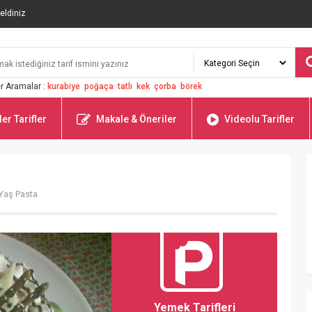
eldiniz
r Aramalar :
kurabiye
poğaça
tatlı
kek
çorba
börek
er Tarifler
Makale & Öneriler
Videolu Tarifler
 Yaş Pasta
Yemek Tarifleri