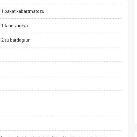
1 pakat kabartmatozu
1 tane vanilya
2 su bardagı un