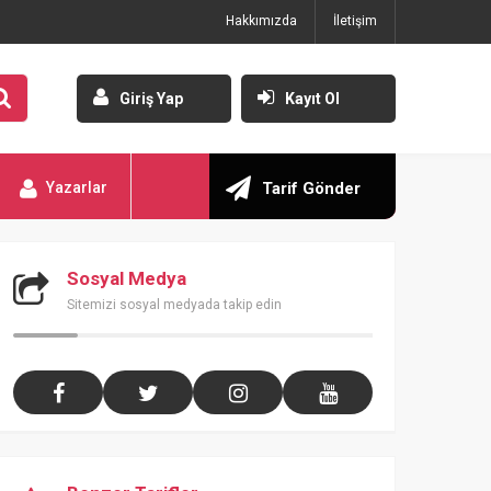
Hakkımızda
İletişim
Giriş Yap
Kayıt Ol
Yazarlar
Tarif Gönder
Sosyal Medya
Sitemizi sosyal medyada takip edin