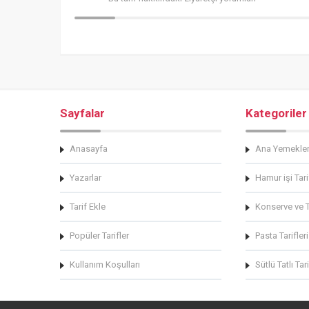
Sayfalar
Kategoriler
Anasayfa
Ana Yemekle
Yazarlar
Hamur işi Tari
Tarif Ekle
Konserve ve Tu
Popüler Tarifler
Pasta Tarifleri
Kullanım Koşulları
Sütlü Tatlı Tari