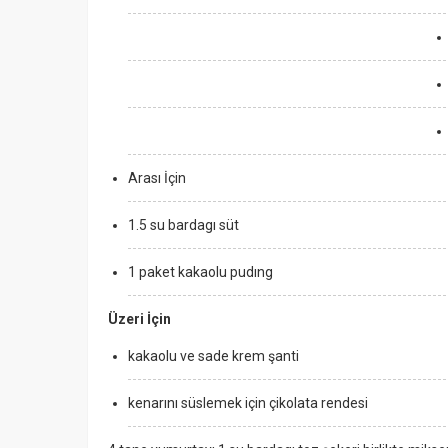
Arası İçin
1.5 su bardagı süt
1 paket kakaolu pudıng
Üzeri İçin
kakaolu ve sade krem şanti
kenarını süslemek için çikolata rendesi