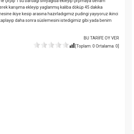
rle çırpıp 1 su bardagı sıvıyağıda ekleyip çırpmaya devam
erek karışıma ekleyip yaglanmış kalıba döküp 45 dakika
ine ikiye kesip arasına hazırladıgımız pudingi yayıyoruz ikinci
kaplayıp daha sonra süslemesini istedigimiz gibi yada benim
BU TARİFE OY VER
[Toplam:
0
Ortalama:
0
]