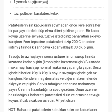
1 yemek kaşığı sıvıyağ
tuz, pulbiber, karabiber, kekik
Patateslerinizin kabuklarını soymadan önce ikiye sonra her
bir parçayı dörde bölüp elma dilimi şekline getirin. Bir kaba
koyup üzerine sıvıyağı, tuz ve istediğiniz baharatları ekleyip
karıştırın. Fırın tepsisine patatesleri dizip 200 C önceden
ısıtılmış fırında kızarıncaya kadar yaklaşık 30 dk. pişirin.
Tavuğu biraz haşlayın. sonra üstüne limon sürüp fırında
kızarana kadar pişirin.(limon iyice kızarması için ) Bu sırada
makarnayı haşlayıp normal makarna yapar gibi yapın. Sosu
içinde biberleri küçük küçük soyun sıvıyağın içinde çok az
karıştırın. Rendelenmiş domates ve diğer malzemeleride
eklyeyin ve pişirin. Servis tabağının tabanına makarnayı
yayın. Üzerine hazırladığınız sosu gezdirin. Onun üzerine
hazırladığınız baharatlı patatesleri dizin ve ortasına tavuğu
koyun. Sıcak sıcak servis edin. Afiyet olsun.
NOT: Baharatlı patateslerin kabukları kalın ise kabuklarını