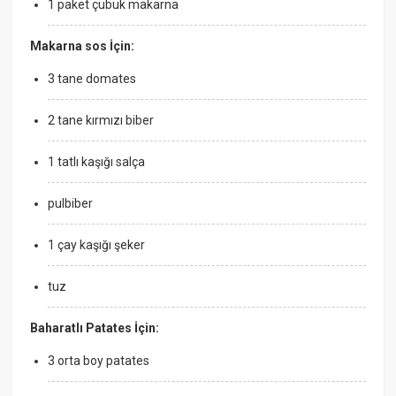
1 paket çubuk makarna
Makarna sos İçin:
3 tane domates
2 tane kırmızı biber
1 tatlı kaşığı salça
pulbiber
1 çay kaşığı şeker
tuz
Baharatlı Patates İçin:
3 orta boy patates