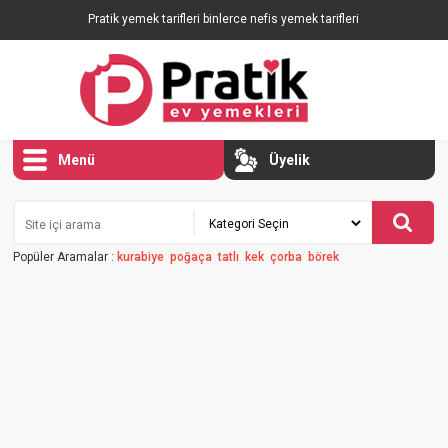
Pratik yemek tarifleri binlerce nefis yemek tarifleri
Menü
Üyelik
Popüler Aramalar :
kurabiye
poğaça
tatlı
kek
çorba
börek