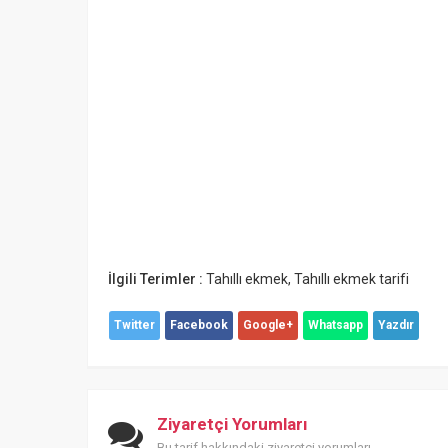
İlgili Terimler :
Tahıllı ekmek
,
Tahıllı ekmek tarifi
Twitter
Facebook
Google+
Whatsapp
Yazdır
Ziyaretçi Yorumları
Bu tarif hakkındaki ziyaretçi yorumları