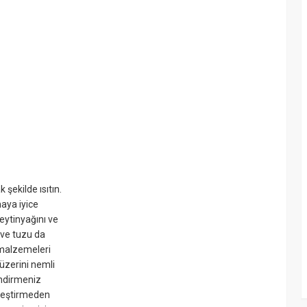
k şekilde ısıtın.
aya iyice
eytinyağını ve
 ve tuzu da
 malzemeleri
üzerini nemli
endirmeniz
erleştirmeden