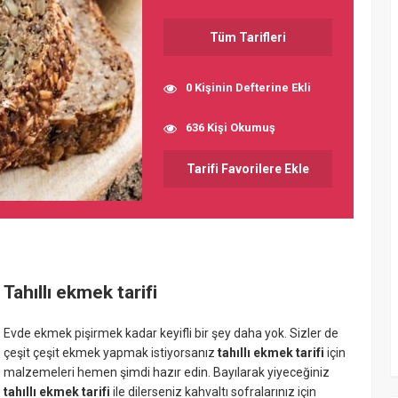
Tüm Tarifleri
0 Kişinin Defterine Ekli
636 Kişi Okumuş
Tarifi Favorilere Ekle
Tahıllı ekmek tarifi
Evde ekmek pişirmek kadar keyifli bir şey daha yok. Sizler de
çeşit çeşit ekmek yapmak istiyorsanız
tahıllı ekmek tarifi
için
malzemeleri hemen şimdi hazır edin. Bayılarak yiyeceğiniz
tahıllı ekmek
tarifi
ile dilerseniz kahvaltı sofralarınız için