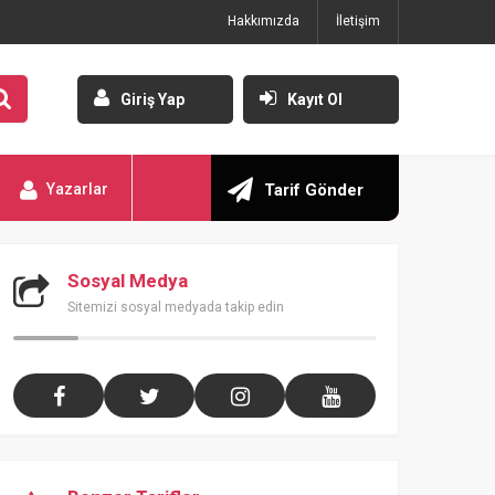
Hakkımızda
İletişim
Giriş Yap
Kayıt Ol
Yazarlar
Tarif Gönder
Sosyal Medya
Sitemizi sosyal medyada takip edin