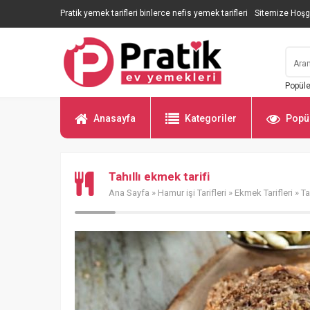
Pratik yemek tarifleri binlerce nefis yemek tarifleri
Sitemize Hoşg
Popüle
Anasayfa
Kategoriler
Popül
Tahıllı ekmek tarifi
Ana Sayfa
»
Hamur işi Tarifleri
»
Ekmek Tarifleri
» Ta