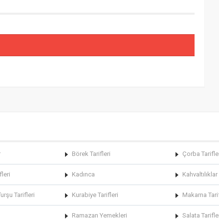
r
Börek Tarifleri
Çorba Tarifle
fleri
Kadınca
Kahvaltılıklar
rşu Tarifleri
Kurabiye Tarifleri
Makarna Tarif
Ramazan Yemekleri
Salata Tarifle