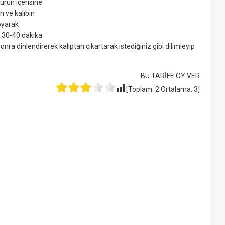
urun içerisine
n ve kalıbın
koyarak
k 30-40 dakika
sonra dinlendirerek kalıptan çıkartarak istediğiniz gibi dilimleyip
BU TARİFE OY VER
[Toplam:
2
Ortalama:
3
]