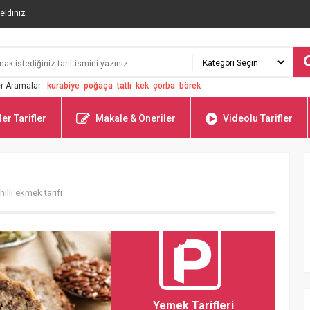
eldiniz
r Aramalar :
kurabiye
poğaça
tatlı
kek
çorba
börek
er Tarifler
Makale & Öneriler
Videolu Tarifler
hıllı ekmek tarifi
Yemek Tarifleri