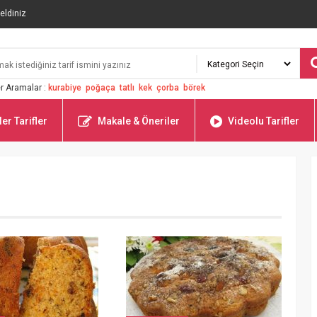
eldiniz
r Aramalar :
kurabiye
poğaça
tatlı
kek
çorba
börek
er Tarifler
Makale & Öneriler
Videolu Tarifler