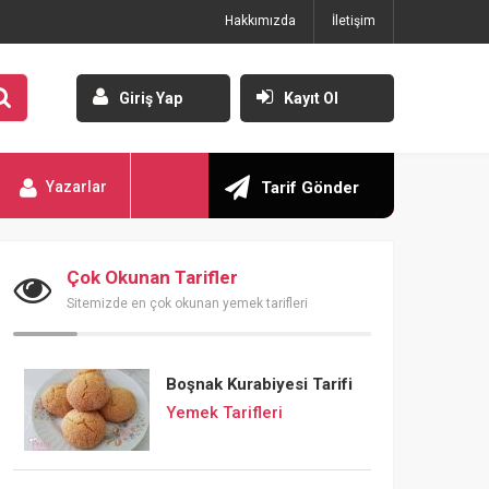
Hakkımızda
İletişim
Giriş Yap
Kayıt Ol
Yazarlar
Tarif Gönder
Çok Okunan Tarifler
Sitemizde en çok okunan yemek tarifleri
Boşnak Kurabiyesi Tarifi
Yemek Tarifleri