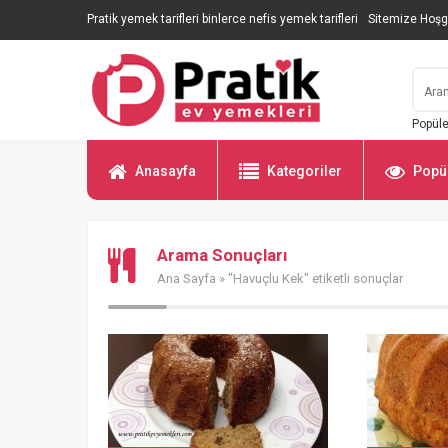
Pratik yemek tarifleri binlerce nefis yemek tarifleri
Sitemize Hoşg
Popüle
Anasayfa
Kategoriler
Popül
Arama Sonuçları
Ana Sayfa
» "Havuçlu Kek" etiketli sonuçlar