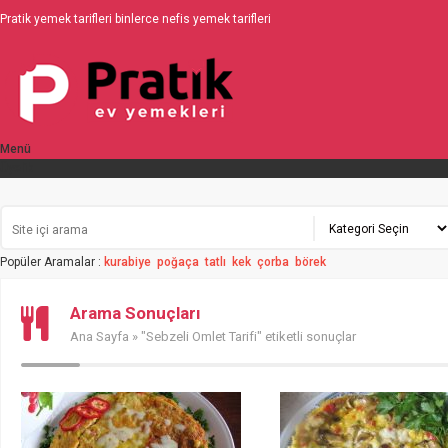
Pratik yemek tarifleri binlerce nefis yemek tarifleri
Menü
Üyelik
Popüler Aramalar :
kurabiye
poğaça
tatlı
kek
çorba
börek
Arama Sonuçları
Ana Sayfa
» "Sebzeli Omlet Tarifi" etiketli sonuçlar