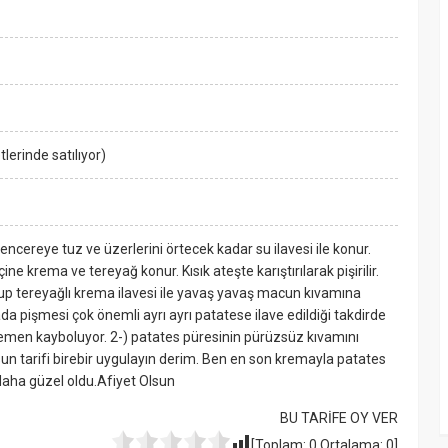
erinde satılıyor)
tencereye tuz ve üzerlerini örtecek kadar su ilavesi ile konur.
ne krema ve tereyağ konur. Kısık ateşte karıştırılarak pişirilir.
nup tereyağlı krema ilavesi ile yavaş yavaş macun kıvamına
ada pişmesi çok önemli ayrı ayrı patatese ilave edildiği takdirde
 hemen kayboluyor. 2-) patates püresinin pürüzsüz kıvamını
 tarifi birebir uygulayın derim. Ben en son kremayla patates
daha güzel oldu.Afiyet Olsun
BU TARİFE OY VER
[Toplam:
0
Ortalama:
0
]