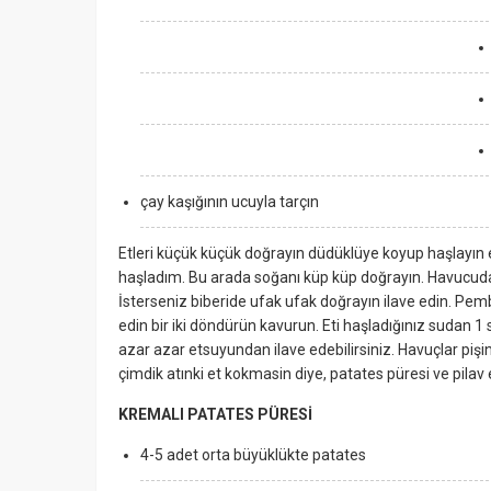
çay kaşığının ucuyla tarçın
Etleri küçük küçük doğrayın düdüklüye koyup haşlayın 
haşladım. Bu arada soğanı küp küp doğrayın. Havucud
İsterseniz biberide ufak ufak doğrayın ilave edin. Pemb
edin bir iki döndürün kavurun. Eti haşladığınız sudan 1 
azar azar etsuyundan ilave edebilirsiniz. Havuçlar pişinc
çimdik atınki et kokmasin diye, patates püresi ve pilav 
KREMALI PATATES PÜRESİ
4-5 adet orta büyüklükte patates