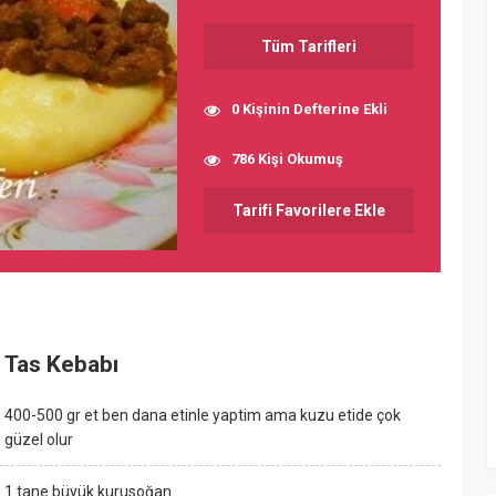
Tüm Tarifleri
0 Kişinin Defterine Ekli
786 Kişi Okumuş
Tarifi Favorilere Ekle
Tas Kebabı
400-500 gr et ben dana etinle yaptim ama kuzu etide çok
güzel olur
1 tane büyük kurusoğan