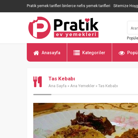
Pratik yemek tarifleri binlerce nefis yemek tarifleri
Sitemize Hoşg
Popüle
Anasayfa
Kategoriler
Popül
Tas Kebabı
Ana Sayfa
»
Ana Yemekler
» Tas Kebabı