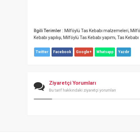
İlgili Terimler :
Milföylü Tas Kebabı malzemeleri
,
Milfö
Kebabı yapılışı
,
Milföylü Tas Kebabı yapımı
,
Tas Kebabı
Twitter
Facebook
Google+
Whatsapp
Yazdır
Ziyaretçi Yorumları
Bu tarif hakkındaki ziyaretçi yorumları