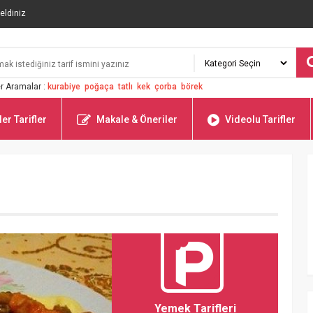
eldiniz
r Aramalar :
kurabiye
poğaça
tatlı
kek
çorba
börek
er Tarifler
Makale & Öneriler
Videolu Tarifler
Yemek Tarifleri