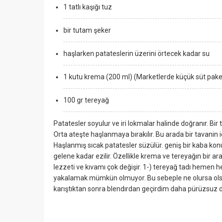
1 tatlı kaşığı tuz
bir tutam şeker
haşlarken patateslerin üzerini örtecek kadar su
1 kutu krema (200 ml) (Marketlerde küçük süt paketl
100 gr tereyağ
Patatesler soyulur ve iri lokmalar halinde doğranır. Bir 
Orta ateşte haşlanmaya bırakılır. Bu arada bir tavanin içi
Haşlanmış sıcak patatesler süzülür. geniş bir kaba ko
gelene kadar ezilir. Özellikle krema ve tereyağın bir ar
lezzeti ve kıvamı çok değişir. 1-) tereyağ tadı hemen
yakalamak mümkün olmuyor. Bu sebeple ne olursa olsun
karıştıktan sonra blendırdan geçirdim daha pürüzsuz 