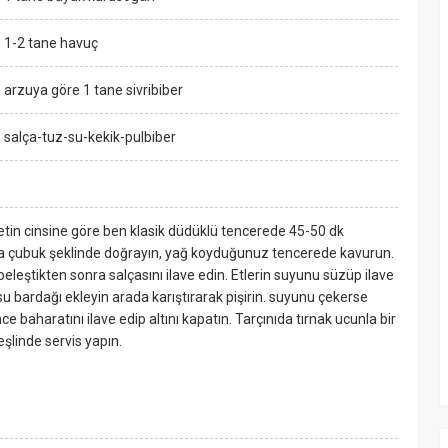
1-2 tane havuç
arzuya göre 1 tane sivribiber
salça-tuz-su-kekik-pulbiber
etin cinsine göre ben klasik düdüklü tencerede 45-50 dk
a çubuk şeklinde doğrayın, yağ koyduğunuz tencerede kavurun.
eleştikten sonra salçasını ilave edin. Etlerin suyunu süzüp ilave
su bardağı ekleyin arada karıştırarak pişirin. suyunu çekerse
e baharatını ilave edip altını kapatın. Tarçınıda tırnak ucunla bir
eşlinde servis yapın.