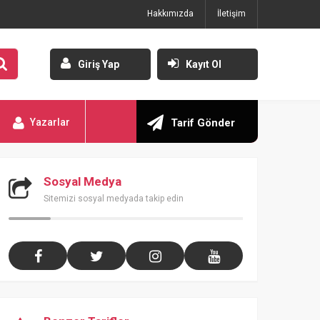
Hakkımızda
İletişim
Giriş Yap
Kayıt Ol
Yazarlar
Tarif Gönder
Sosyal Medya
Sitemizi sosyal medyada takip edin