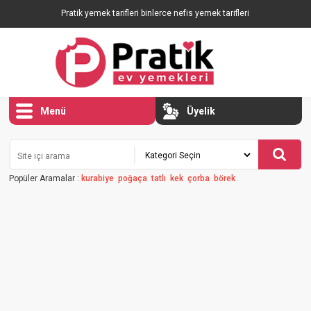
Pratik yemek tarifleri binlerce nefis yemek tarifleri
Menü
Üyelik
Popüler Aramalar :
kurabiye
poğaça
tatlı
kek
çorba
börek