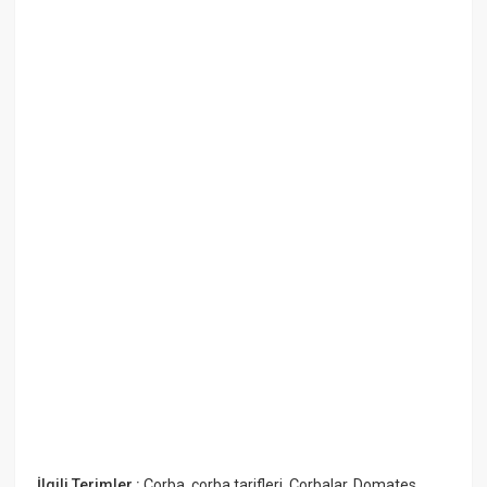
İlgili Terimler :
Çorba
,
çorba tarifleri
,
Çorbalar
,
Domates
,