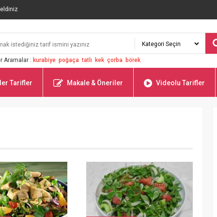
eldiniz
r Aramalar :
kurabiye
poğaça
tatlı
kek
çorba
börek
er Tarifler
Makale & Öneriler
Videolu Tarifler