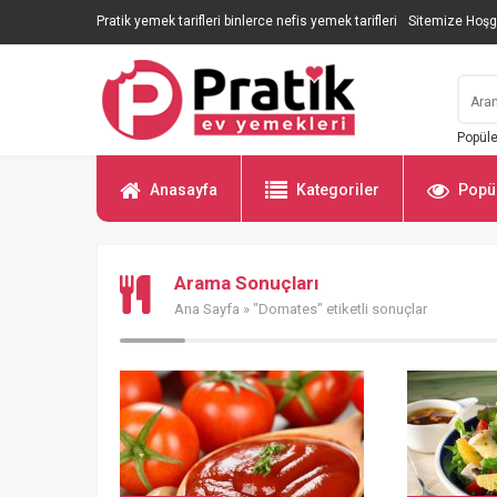
Pratik yemek tarifleri binlerce nefis yemek tarifleri
Sitemize Hoşg
Popüle
Anasayfa
Kategoriler
Popül
Arama Sonuçları
Ana Sayfa
» "Domates" etiketli sonuçlar