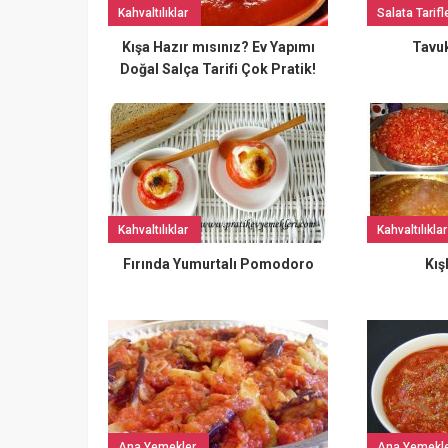
Kahvaltılıklar
Salata Tarifle
Kışa Hazır mısınız? Ev Yapımı
Tavuk
Doğal Salça Tarifi Çok Pratik!
Kahvaltılıklar
Kahvaltılıklar
Fırında Yumurtalı Pomodoro
Kış
Ana Yemekler
Ana Yemekl