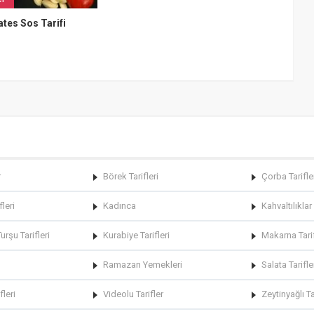
tes Sos Tarifi
r
Börek Tarifleri
Çorba Tarifle
fleri
Kadınca
Kahvaltılıklar
rşu Tarifleri
Kurabiye Tarifleri
Makarna Tarif
Ramazan Yemekleri
Salata Tarifle
fleri
Videolu Tarifler
Zeytinyağlı Ta