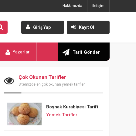
Hakkımızda
İletişim
Giriş Yap
Kayıt Ol
Yazarlar
Tarif Gönder
Çok Okunan Tarifler
Sitemizde en çok okunan yemek tarifleri
Boşnak Kurabiyesi Tarifi
Yemek Tarifleri