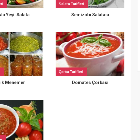
ri
Salata Tarifleri
lu Yeşil Salata
Semizotu Salatası
Çorba Tarifleri
lık Menemen
Domates Çorbası
er