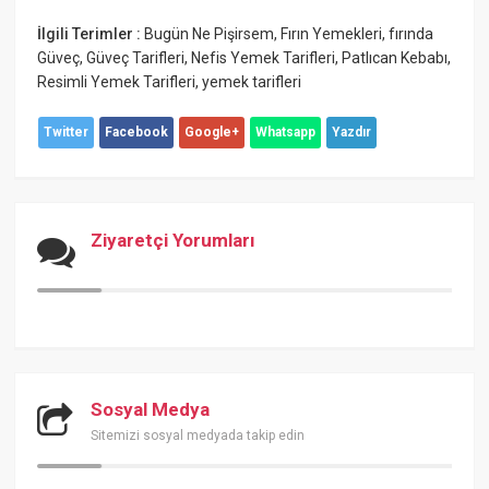
İlgili Terimler :
Bugün Ne Pişirsem
,
Fırın Yemekleri
,
fırında
Güveç
,
Güveç Tarifleri
,
Nefis Yemek Tarifleri
,
Patlıcan Kebabı
,
Resimli Yemek Tarifleri
,
yemek tarifleri
Twitter
Facebook
Google+
Whatsapp
Yazdır
Ziyaretçi Yorumları
Sosyal Medya
Sitemizi sosyal medyada takip edin