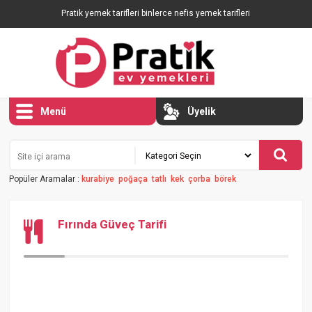
Pratik yemek tarifleri binlerce nefis yemek tarifleri
Menü
Üyelik
Popüler Aramalar :
kurabiye
poğaça
tatlı
kek
çorba
börek
Fırında Güveç Tarifi