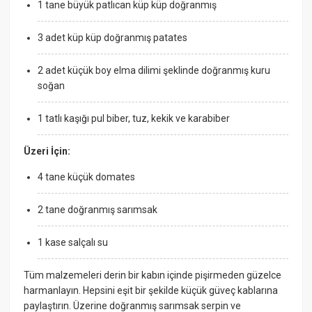
1 tane büyük patlıcan küp küp doğranmış
3 adet küp küp doğranmış patates
2 adet küçük boy elma dilimi şeklinde doğranmış kuru
soğan
1 tatlı kaşığı pul biber, tuz, kekik ve karabiber
Üzeri İçin:
4 tane küçük domates
2 tane doğranmış sarımsak
1 kase salçalı su
Tüm malzemeleri derin bir kabın içinde pişirmeden güzelce
harmanlayın. Hepsini eşit bir şekilde küçük güveç kablarına
paylaştırın. Üzerine doğranmış sarımsak serpin ve