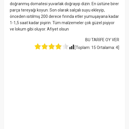
doğranmış domatesi yuvarlak doğrayıp dizin. En üstüne birer
parça tereyağı koyun. Son olarak salçalı suyu ekleyip,
önceden ısıtılmış 200 derece fırında etler yumuşayana kadar
1-1,5 saat kadar pişirin. Tüm malzemeler çok güzel pişiyor
ve lokum gibi oluyor. Afiyet olsun
BU TARİFE OY VER
[Toplam:
15
Ortalama:
4
]