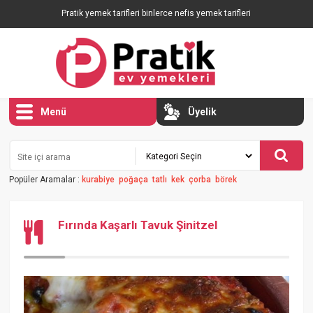
Pratik yemek tarifleri binlerce nefis yemek tarifleri
Menü
Üyelik
Popüler Aramalar :
kurabiye
poğaça
tatlı
kek
çorba
börek
Fırında Kaşarlı Tavuk Şinitzel