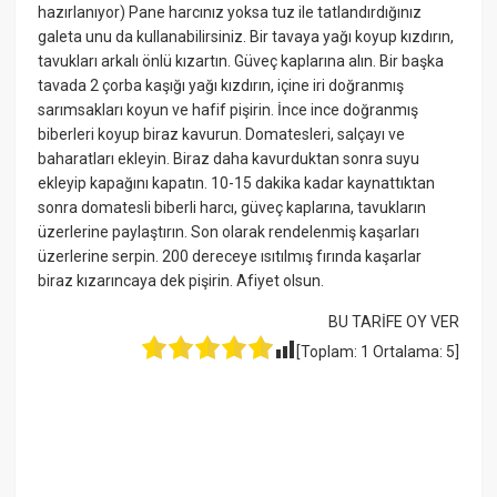
hazırlanıyor) Pane harcınız yoksa tuz ile tatlandırdığınız
galeta unu da kullanabilirsiniz. Bir tavaya yağı koyup kızdırın,
tavukları arkalı önlü kızartın. Güveç kaplarına alın. Bir başka
tavada 2 çorba kaşığı yağı kızdırın, içine iri doğranmış
sarımsakları koyun ve hafif pişirin. İnce ince doğranmış
biberleri koyup biraz kavurun. Domatesleri, salçayı ve
baharatları ekleyin. Biraz daha kavurduktan sonra suyu
ekleyip kapağını kapatın. 10-15 dakika kadar kaynattıktan
sonra domatesli biberli harcı, güveç kaplarına, tavukların
üzerlerine paylaştırın. Son olarak rendelenmiş kaşarları
üzerlerine serpin. 200 dereceye ısıtılmış fırında kaşarlar
biraz kızarıncaya dek pişirin. Afiyet olsun.
BU TARİFE OY VER
[Toplam:
1
Ortalama:
5
]