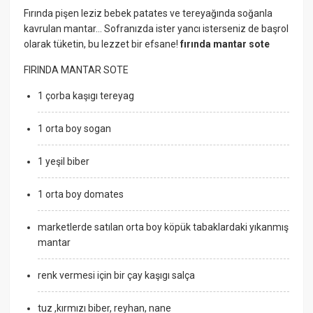
Fırında pişen leziz bebek patates ve tereyağında soğanla
kavrulan mantar… Sofranızda ister yancı isterseniz de başrol
olarak tüketin, bu lezzet bir efsane!
fırında mantar sote
FIRINDA MANTAR SOTE
1 çorba kaşıgı tereyag
1 orta boy sogan
1 yeşil biber
1 orta boy domates
marketlerde satılan orta boy köpük tabaklardaki yıkanmış
mantar
renk vermesi için bir çay kaşıgı salça
tuz ,kırmızı biber, reyhan, nane