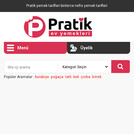
Pratik yemek tarifleri binlerce nefis yemek tarifleri
Menü
Üyelik
Popüler Aramalar :
kurabiye
poğaça
tatlı
kek
çorba
börek