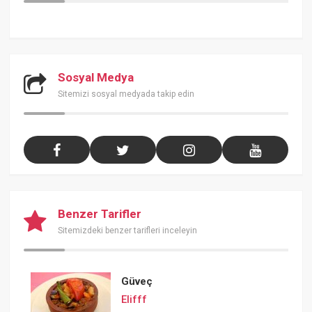
Sosyal Medya
Sitemizi sosyal medyada takip edin
Benzer Tarifler
Sitemizdeki benzer tarifleri inceleyin
Güveç
Elifff