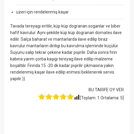
üzeri için rendelenmiş kaşar
Tavada tereyagı eritilir, küp küp dogranan soganlar ve biber
hafif kavrulur. Aynı şekilde küp küp dogranan domates ilave
edilir. Salça baharat ve mantarlarda ilave edilip biraz
kavrulur mantarların diriligi bu kavrulma işleminde küçülür.
Suyunu salıp tekrar çekene kadar pişirilir. Daha sonra fırın
kabına yarım çorba kaşıgı tereyag ilave edilip malzeme
boşaltılır. Fırında 15 -20 dk kadar pişirilir çıkmasına yakın
rendelenmiş kaşar ilave edilip erimesi beklenerek servis
yapılır:))
BU TARİFE OY VER
[Toplam:
1
Ortalama:
5
]