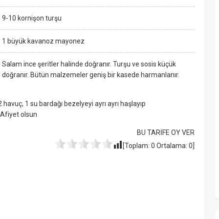
9-10 kornişon turşu
1 büyük kavanoz mayonez
Salam ince şeritler halinde doğranır. Turşu ve sosis küçük
doğranır. Bütün malzemeler geniş bir kasede harmanlanır.
 havuç, 1 su bardağı bezelyeyi ayrı ayrı haşlayıp
. Afiyet olsun
BU TARİFE OY VER
[Toplam:
0
Ortalama:
0
]