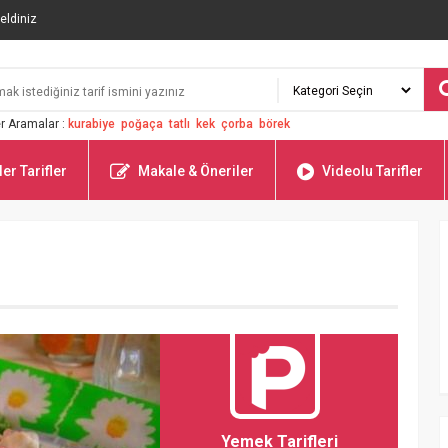
eldiniz
r Aramalar :
kurabiye
poğaça
tatlı
kek
çorba
börek
er Tarifler
Makale & Öneriler
Videolu Tarifler
Yemek Tarifleri