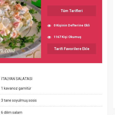
Tüm Tarifleri
0 Kişinin Defterine Ekli
1167 Kişi Okumuş
Tarifi Favorilere Ekle
İTALYAN SALATASI
1 kavanoz garnitür
3 tane soyulmuş sosis
6 dilim salam