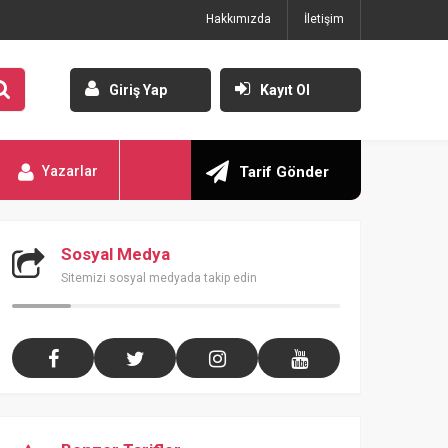
Hakkımızda
İletişim
Giriş Yap
Kayıt Ol
Yazarlar
Tarif Gönder
Sosyal Medya
Sitemizi sosyal medyada takip edin