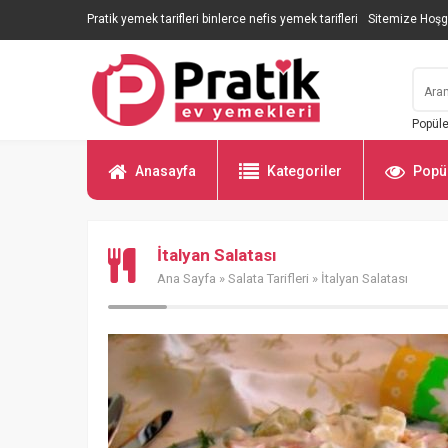
Pratik yemek tarifleri binlerce nefis yemek tarifleri
Sitemize Hoşg
Popüle
Anasayfa
Kategoriler
Popül
İtalyan Salatası
Ana Sayfa
»
Salata Tarifleri
» İtalyan Salatası