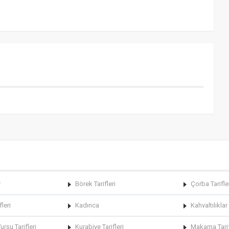
r
Börek Tarifleri
Çorba Tarifle
fleri
Kadınca
Kahvaltılıklar
rşu Tarifleri
Kurabiye Tarifleri
Makarna Tarif