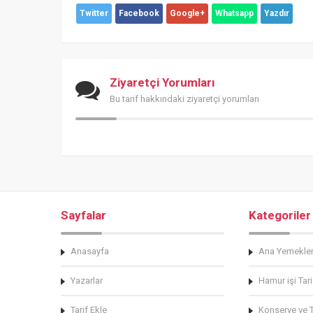
Twitter
Facebook
Google+
Whatsapp
Yazdır
Ziyaretçi Yorumları
Bu tarif hakkındaki ziyaretçi yorumları
Sayfalar
Kategoriler
Anasayfa
Ana Yemekle
Yazarlar
Hamur işi Tari
Tarif Ekle
Konserve ve Tu