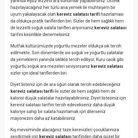
yanında eşsiz lezzetli ara sunumlar yapabilirsiniz. Üstelik
hazırlayacağınız her türlü ana yemek ile muhteşem bir
uyum yakalayacak olan
kereviz salatası tarifi
hazırlaması
da oldukça pratik tariflerden biri. Sizler de hem sağlıklı hem
de lezzetli soğuk salata tarifleri arıyorsanız
kereviz salatası
tarifini kesinlikle denemelisiniz.
Mutfak kültürümüzde yoğurtlu mezeler oldukça sık tercih
edilmekte. Son dönemlerde ise soğuk ve yoğurtlu salatalar
da yemeklerin yanında sıklıkla tercih ediliyor. Kuru cacık gibi
yoğurtlu soğuk ara mezeleri seviyorsanız
kereviz salatası
sizler için ideal tariflerden biri.
Diyet listeniz için de ara öğün olarak tercih edebileceğiniz
kereviz salatası tarifi
ile sizler de hem sağlıklı hem de
kalorisi düşük salatalar hazırlayabilirsiniz. Diyet listesiniz için
kereviz salatası tarifini tercih edecekseniz daha düşük
kaloriye sahip bir salata hazırlamak için dilerseniz
mayonezini daha az katabilirsiniz.
Kış mevsiminde alacağınız taze kerevizleri çocuklarınıza
sevdirmek için
kereviz salatası
tarifinden daha güzel bir