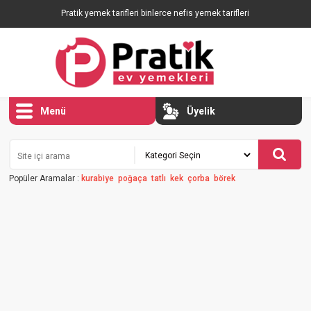
Pratik yemek tarifleri binlerce nefis yemek tarifleri
Menü
Üyelik
Popüler Aramalar :
kurabiye
poğaça
tatlı
kek
çorba
börek