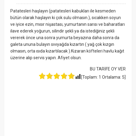
Patatesleri haşlayın (patatesleri kabukları ile kesmeden
bütün olarak haşlayın ki çok sulu olmasın.), sıcakken soyun
ve iyice ezin, mısır nişastası, yumurtanın sarısı ve baharatları
ilave ederek yoğurun, silindir şekli ya da istediğiniz şekli
vererek önce una sonra yumurta beyazına daha sonra da
galeta ununa bulayın sıvıyağda kızartın ( yağ çok kızgın
olmasın, orta ısıda kızartılacak ).Kızaran köfteleri havlu kağıt
üzerine alıp servis yapın. Afiyet olsun.
BU TARİFE OY VER
[Toplam:
1
Ortalama:
5
]