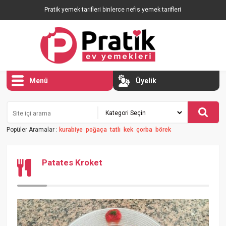
Pratik yemek tarifleri binlerce nefis yemek tarifleri
Menü
Üyelik
Popüler Aramalar :
kurabiye
poğaça
tatlı
kek
çorba
börek
Patates Kroket