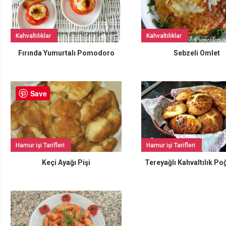
Kahvaltılıklar
Kahvaltılıklar
Fırında Yumurtalı Pomodoro
Sebzeli Omlet
Save
Hamur işi Tarifleri
Hamur işi Tarifleri
Keçi Ayağı Pişi
Tereyağlı Kahvaltılık Po