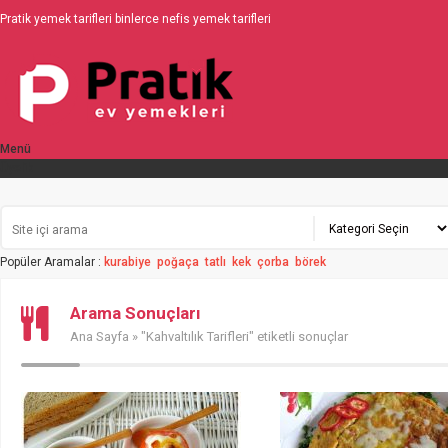
Pratik yemek tarifleri binlerce nefis yemek tarifleri
Menü
Üyelik
Popüler Aramalar :
kurabiye
poğaça
tatlı
kek
çorba
börek
Arama Sonuçları
Ana Sayfa
» "Kahvaltılık Tarifleri" etiketli sonuçlar