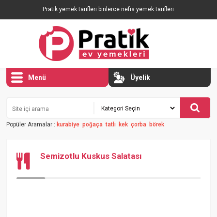
Pratik yemek tarifleri binlerce nefis yemek tarifleri
Menü
Üyelik
Popüler Aramalar :
kurabiye
poğaça
tatlı
kek
çorba
börek
Semizotlu Kuskus Salatası