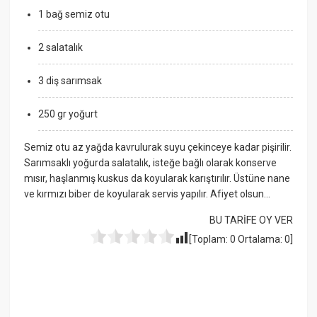
1 bağ semiz otu
2 salatalık
3 diş sarımsak
250 gr yoğurt
Semiz otu az yağda kavrulurak suyu çekinceye kadar pişirilir.
Sarımsaklı yoğurda salatalık, isteğe bağlı olarak konserve
mısır, haşlanmış kuskus da koyularak karıştırılır. Üstüne nane
ve kırmızı biber de koyularak servis yapılır. Afiyet olsun…
BU TARİFE OY VER
[Toplam:
0
Ortalama:
0
]