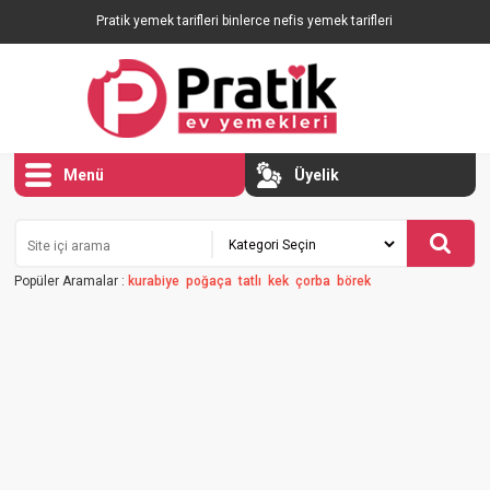
Pratik yemek tarifleri binlerce nefis yemek tarifleri
Menü
Üyelik
Popüler Aramalar :
kurabiye
poğaça
tatlı
kek
çorba
börek