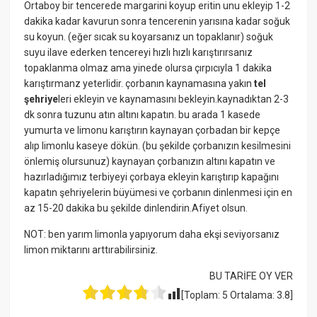
Ortaboy bir tencerede margarini koyup eritin unu ekleyip 1-2
dakika kadar kavurun sonra tencerenin yarısına kadar soğuk
su koyun. (eğer sıcak su koyarsanız un topaklanır) soğuk
suyu ilave ederken tencereyi hızlı hızlı karıştırırsanız
topaklanma olmaz ama yinede olursa çırpıcıyla 1 dakika
karıştırmanz yeterlidir. çorbanın kaynamasına yakın
tel
şehriye
leri ekleyin ve kaynamasını bekleyin.kaynadıktan 2-3
dk sonra tuzunu atın altını kapatın. bu arada 1 kasede
yumurta ve limonu karıştırın kaynayan çorbadan bir kepçe
alıp limonlu kaseye dökün. (bu şekilde çorbanızın kesilmesini
önlemiş olursunuz) kaynayan çorbanızın altını kapatın ve
hazırladığımız terbiyeyi çorbaya ekleyin karıştırıp kapağını
kapatın şehriyelerin büyümesi ve çorbanın dinlenmesi için en
az 15-20 dakika bu şekilde dinlendirin.Afiyet olsun.
NOT: ben yarım limonla yapıyorum daha ekşi seviyorsanız
limon miktarını arttırabilirsiniz.
BU TARİFE OY VER
[Toplam:
5
Ortalama:
3.8
]