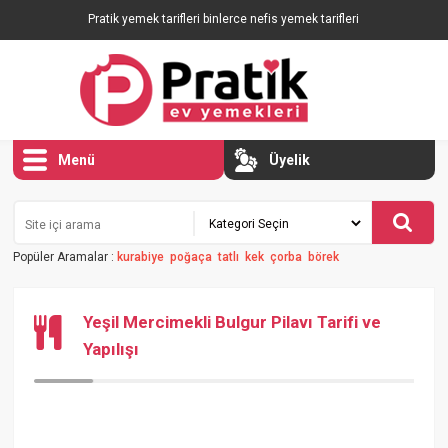
Pratik yemek tarifleri binlerce nefis yemek tarifleri
Menü
Üyelik
Popüler Aramalar :
kurabiye
poğaça
tatlı
kek
çorba
börek
Yeşil Mercimekli Bulgur Pilavı Tarifi ve
Yapılışı