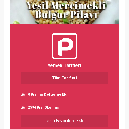
Yemek Tarifleri
Tüm Tarifleri
0 Kişinin Defterine Ekli
2594 Kişi Okumuş
Tarifi Favorilere Ekle