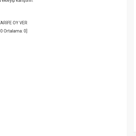
kleyip karıştırın.
TARİFE OY VER
:
0
Ortalama:
0
]