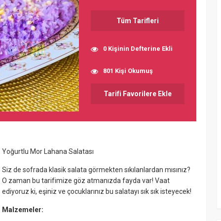
Tüm Tarifleri
0 Kişinin Defterine Ekli
801 Kişi Okumuş
Tarifi Favorilere Ekle
Yoğurtlu Mor Lahana Salatası
Siz de sofrada klasik salata görmekten sıkılanlardan mısınız?
O zaman bu tarifimize göz atmanızda fayda var! Vaat
ediyoruz ki, eşiniz ve çocuklarınız bu salatayı sık sık isteyecek!
Malzemeler: