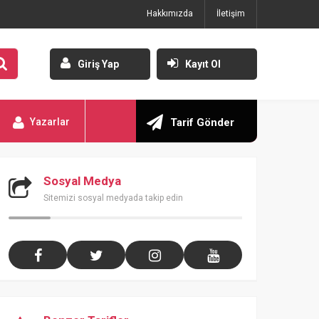
Hakkımızda
İletişim
Giriş Yap
Kayıt Ol
Yazarlar
Tarif Gönder
Sosyal Medya
Sitemizi sosyal medyada takip edin