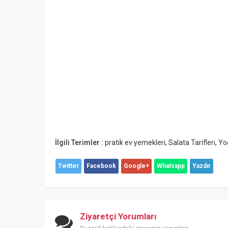
İlgili Terimler :
pratik ev yemekleri
,
Salata Tarifleri
,
Yo
Twitter
Facebook
Google+
Whatsapp
Yazdır
Ziyaretçi Yorumları