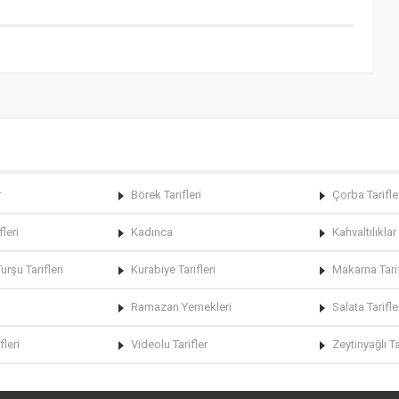
r
Börek Tarifleri
Çorba Tarifle
fleri
Kadınca
Kahvaltılıklar
rşu Tarifleri
Kurabiye Tarifleri
Makarna Tarif
Ramazan Yemekleri
Salata Tarifle
fleri
Videolu Tarifler
Zeytinyağlı Ta