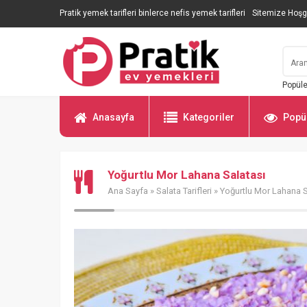
Pratik yemek tarifleri binlerce nefis yemek tarifleri
Sitemize Hoşg
Popüle
Anasayfa
Kategoriler
Popül
Yoğurtlu Mor Lahana Salatası
Ana Sayfa
»
Salata Tarifleri
» Yoğurtlu Mor Lahana S