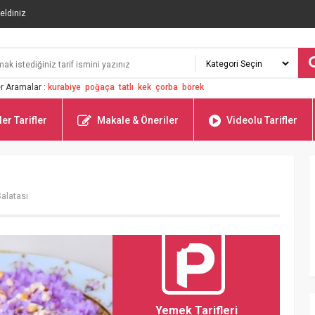
eldiniz
r Aramalar :
kurabiye
poğaça
tatlı
kek
çorba
börek
er Tarifler
Makale & Öneriler
Videolu Tarifler
alatası
Yemek Tarifleri