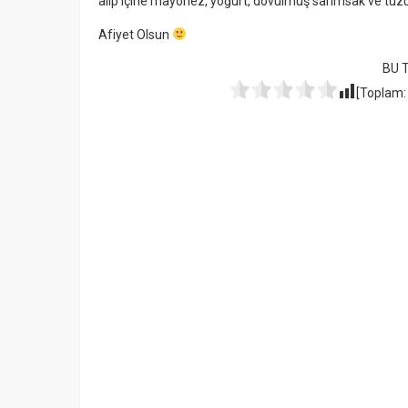
alıp içine mayonez, yoğurt, dövülmüş sarımsak ve tuzu e
Afiyet Olsun
BU 
[Toplam