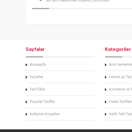
Bu tarif hakkındaki ziyaretçi yorumları
Sayfalar
Kategoriler
Anasayfa
Ana Yemekle
Yazarlar
Hamur işi Tari
Tarif Ekle
Konserve ve Tu
Popüler Tarifler
Pasta Tarifleri
Kullanım Koşulları
Sütlü Tatlı Tari