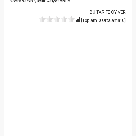
sonra servis yapılır. Afiyet olsun
BU TARİFE OY VER
[Toplam:
0
Ortalama:
0
]