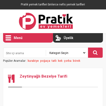
Pratik yemek tarifleri binlerce nefis yemek tarifleri
Menü
Üyelik
Popüler Aramalar :
kurabiye
poğaça
tatlı
kek
çorba
börek
Zeytinyağlı Bezelye Tarifi