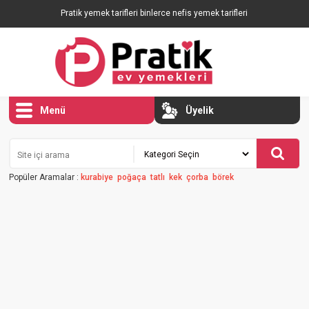
Pratik yemek tarifleri binlerce nefis yemek tarifleri
Menü
Üyelik
Popüler Aramalar :
kurabiye
poğaça
tatlı
kek
çorba
börek