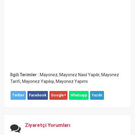
İlgili Terimler :
Mayonez
,
Mayonez Nasıl Yapılır
,
Mayonez
Tarifi
,
Mayonez Yapılışı
,
Mayonez Yapımı
Twitter
Facebook
Google+
Whatsapp
Yazdır
Ziyaretçi Yorumları