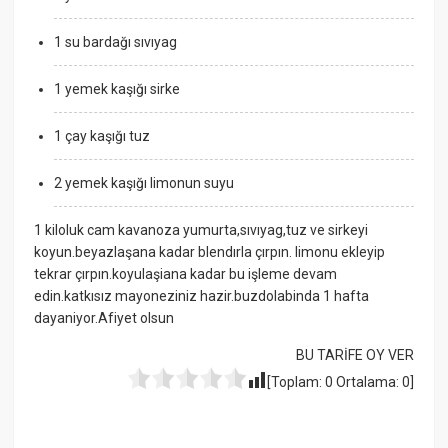
1 su bardağı sıvıyag
1 yemek kaşığı sirke
1 çay kaşığı tuz
2 yemek kaşığı limonun suyu
1 kiloluk cam kavanoza yumurta,sıvıyag,tuz ve sirkeyi
koyun.beyazlaşana kadar blendırla çırpın. limonu ekleyip
tekrar çırpın.koyulaşiana kadar bu işleme devam
edin.katkısız mayoneziniz hazir.buzdolabinda 1 hafta
dayaniyor.Afiyet olsun
BU TARİFE OY VER
[Toplam:
0
Ortalama:
0
]