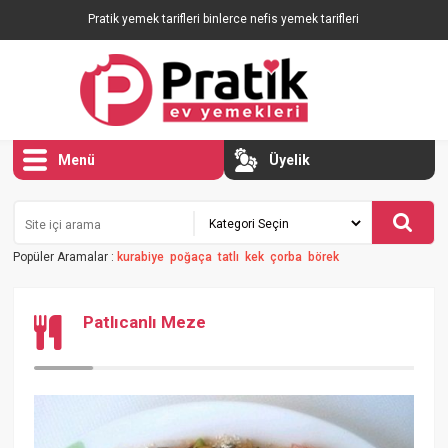
Pratik yemek tarifleri binlerce nefis yemek tarifleri
Menü
Üyelik
Popüler Aramalar :
kurabiye
poğaça
tatlı
kek
çorba
börek
Patlıcanlı Meze