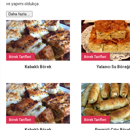
ve yapımı oldukça
Daha fazla…
Börek Tarifleri
Börek Tarifleri
Kabaklı Börek
Yalancı Su Böreği
Börek Tarifleri
Börek Tarifleri
Kabaklı Börek
Peynirli Çıtır Böre