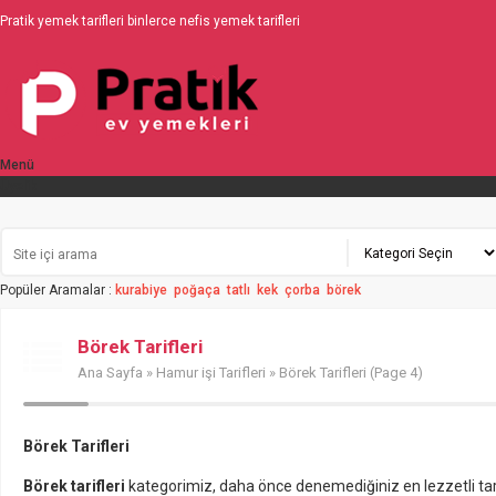
Pratik yemek tarifleri binlerce nefis yemek tarifleri
Menü
Üyelik
Popüler Aramalar :
kurabiye
poğaça
tatlı
kek
çorba
börek
Börek Tarifleri
Ana Sayfa
»
Hamur işi Tarifleri
» Börek Tarifleri (Page 4)
Börek Tarifleri
Börek tarifleri
kategorimiz, daha önce denemediğiniz en lezzetli tarif